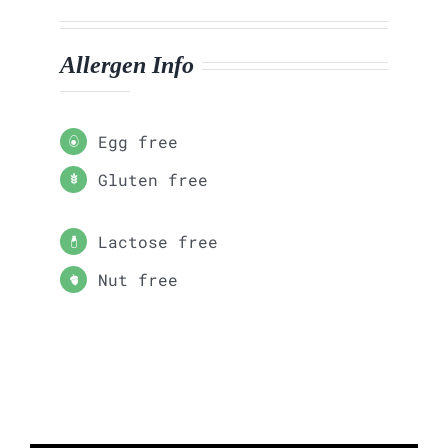
Allergen Info
Egg free
Gluten free
Lactose free
Nut free