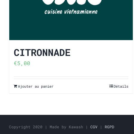
CITRONNADE
€
5,00
Ajouter au panier
Détails
Copyright 2020 | Made by Kawash |
CGV
|
RGPD