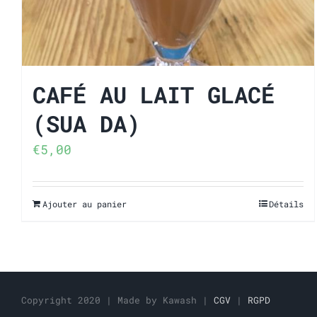
CAFÉ AU LAIT GLACÉ
(SUA DA)
€
5,00
Ajouter au panier
Détails
Copyright 2020 | Made by Kawash |
CGV
|
RGPD