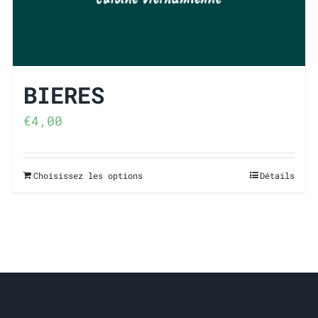
BIERES
€
4,00
Choisissez les options
Détails