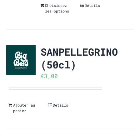
Choisissez
Détails
les options
SANPELLEGRINO
(50cl)
€
3,00
Ajouter au
Détails
panier